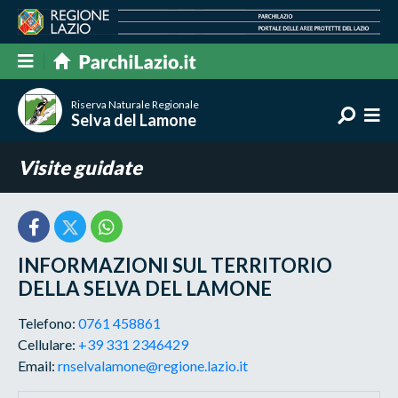
Riserva Naturale Regionale
Selva del Lamone
Visite guidate
INFORMAZIONI SUL TERRITORIO
DELLA SELVA DEL LAMONE
Telefono:
0761 458861
Cellulare:
+39 331 2346429
Email:
rnselvalamone@regione.lazio.it