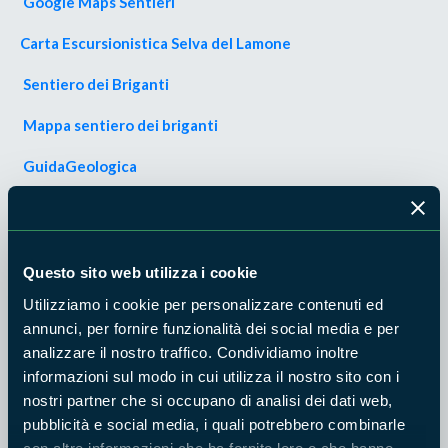
Google Maps Sentieri
Carta Escursionistica Selva del Lamone
Sentiero dei Briganti
Mappa sentiero dei briganti
GuidaGeologica
Mappa Guida Geologica
Conoscere Farnese
Questo sito web utilizza i cookie
Guida Archeologica Farnese
Utilizziamo i cookie per personalizzare contenuti ed
annunci, per fornire funzionalità dei social media e per
Mappa Archeologica Farnese
analizzare il nostro traffico. Condividiamo inoltre
Mappa museo civico di Farnese F. Rittatore Von Willer
informazioni sul modo in cui utilizza il nostro sito con i
nostri partner che si occupano di analisi dei dati web,
Itinerario Storico Farnese
pubblicità e social media, i quali potrebbero combinarle