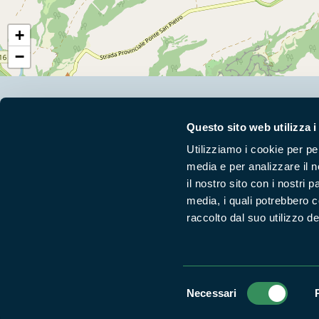
+
−
Segui i nostri social ufficiali
Questo sito web utilizza i
Utilizziamo i cookie per pe
media e per analizzare il n
il nostro sito con i nostri 
media, i quali potrebbero 
raccolto dal suo utilizzo dei
Selezione
Necessari
Parchilazio.it
- Il materiale del sito è liberamente utilizzabile:
le
del
consenso