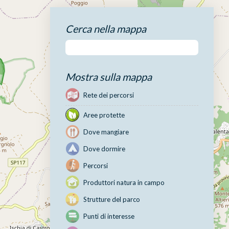
Cerca nella mappa
Mostra sulla mappa
Rete dei percorsi
Aree protette
Dove mangiare
Dove dormire
Percorsi
Produttori natura in campo
Strutture del parco
Punti di interesse