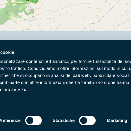
Naviga nel sito
 cookie
Aree Protette
Itin
rsonalizzare contenuti ed annunci, per fornire funzionalità dei soc
Enti di gestione
Nat
ostro traffico. Condividiamo inoltre informazioni sul modo in cui u
Storie
Foto
partner che si occupano di analisi dei dati web, pubblicità e social
Prodotti Natura in Campo
Azi
combinarle con altre informazioni che ha fornito loro o che hanno
 loro servizi.
Cartografie
Avvi
Comunicati stampa
Stru
Preferenze
Statistiche
Marketing
Accessibilità
Privacy
ggi il Copyleft