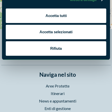
+
Accetta tutti
−
Leaflet
|
©
OpenStreetMap
contributors
Accetta selezionati
Segui i nostri social ufficiali
Rifiuta
Naviga nel sito
Aree Protette
Itinerari
News e appuntamenti
Enti di gestione