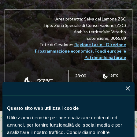
Area protetta: Selva del Lamone ZSC
Tipo: Zona Speciale di Conservazione (ZSC)
Ambito territoriale: Viterbo
Estensione:
3065,89
Ente di Gestione:
Regione Lazio - Direzione
Programmazione economica, Fondi europei e
Patrimonio naturale
23:00
26°C
27°C
24:00
25°C
Questo sito web utilizza i cookie
Utilizziamo i cookie per personalizzare contenuti ed
Cerca nella mappa
OPZIONI
annunci, per fornire funzionalità dei social media e per
analizzare il nostro traffico. Condividiamo inoltre