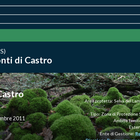
S)
nti di Castro
Castro
Area protetta: Selva del Lam
Tipo: Zona di Protezione 
cembre 2011
Ambito territ
Este
Ente di Gestione:
Re