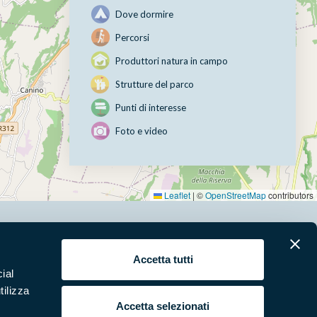
Dove dormire
Percorsi
Produttori natura in campo
Strutture del parco
Punti di interesse
Foto e video
Leaflet
|
©
OpenStreetMap
contributors
erari
News e appuntamenti
Accetta tutti
ial
ura
Punti di interesse
tilizza
 e Video
Pubblicazioni
Accetta selezionati