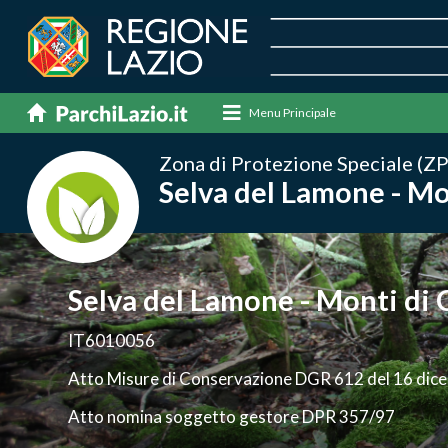
Menu Principale
Zona di Protezione Speciale (ZP
Selva del Lamone - Mo
Selva del Lamone - Monti di 
IT6010056
Atto Misure di Conservazione DGR 612 del 16 di
Atto nomina soggetto gestore DPR 357/97