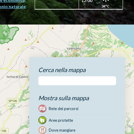
e economica,
12:00
onio naturale
34°C
Cerca nella mappa
Mostra sulla mappa
Rete dei percorsi
Aree protette
Dove mangiare