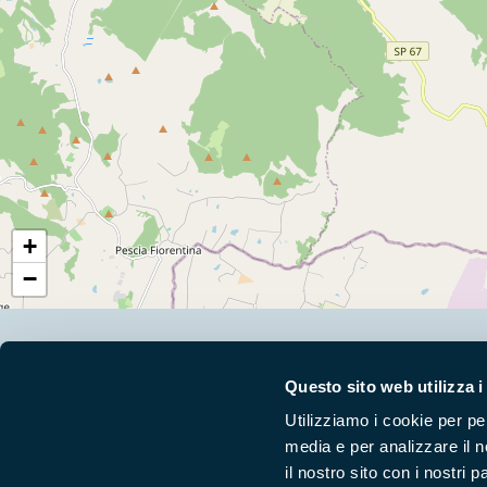
+
−
Segui i nostri social ufficiali
Questo sito web utilizza i
Utilizziamo i cookie per pe
media e per analizzare il n
il nostro sito con i nostri 