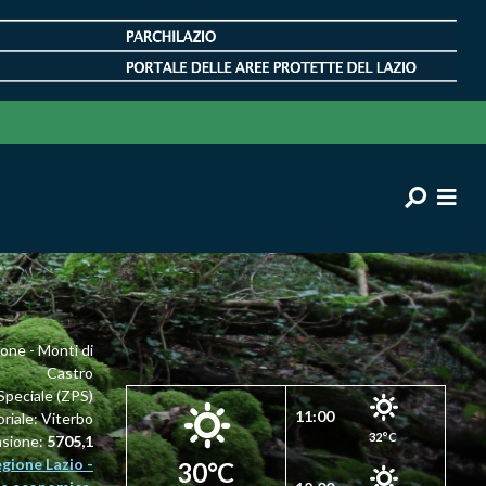
one - Monti di
Castro
Speciale (ZPS)
11:00
oriale: Viterbo
32°C
nsione:
5705,1
gione Lazio -
30°C