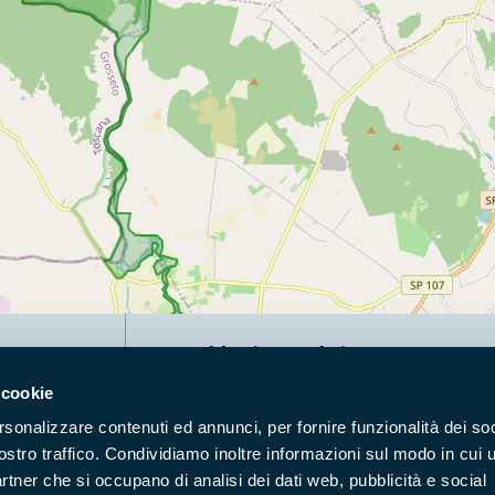
Naviga nel sito
 cookie
Aree Protette
Itin
rsonalizzare contenuti ed annunci, per fornire funzionalità dei soc
Enti di gestione
Nat
ostro traffico. Condividiamo inoltre informazioni sul modo in cui u
Storie
Foto
partner che si occupano di analisi dei dati web, pubblicità e social