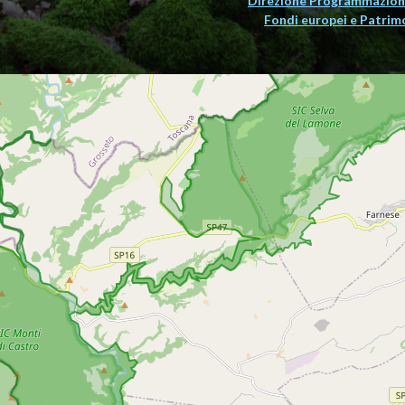
Direzione Programmazion
Fondi europei e Patrim