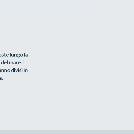
oste lungo la
del mare. I
nno divisi in
a
.