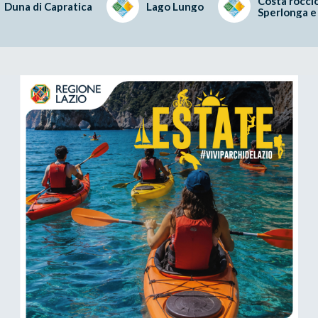
Costa roccio
Duna di Capratica
Lago Lungo
Sperlonga e