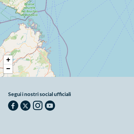
+
−
Segui i nostri social ufficiali