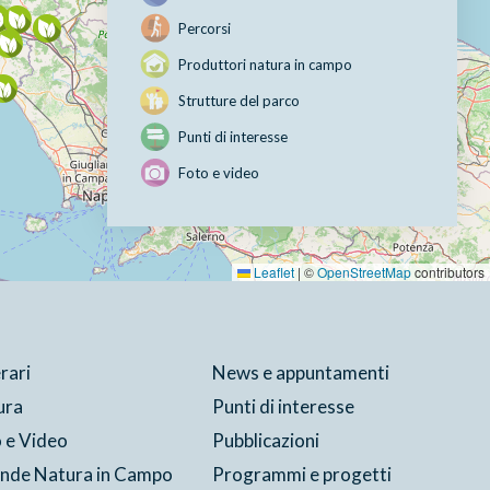
Percorsi
Produttori natura in campo
Strutture del parco
Punti di interesse
Foto e video
Leaflet
|
©
OpenStreetMap
contributors
erari
News e appuntamenti
ura
Punti di interesse
 e Video
Pubblicazioni
ende Natura in Campo
Programmi e progetti