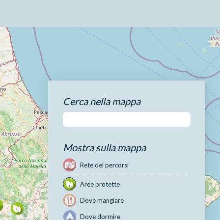
Cerca nella mappa
Mostra sulla mappa
Rete dei percorsi
Aree protette
Dove mangiare
Dove dormire