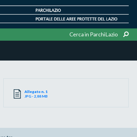
Cerca in ParchiLazio
Allegato n. 1
JPG - 2,88 MB