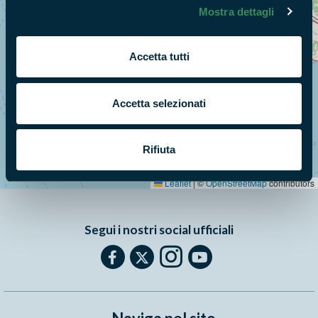
Mostra dettagli
Accetta tutti
Accetta selezionati
+
Rifiuta
−
Leaflet
|
©
OpenStreetMap
contributors
Segui i nostri social ufficiali