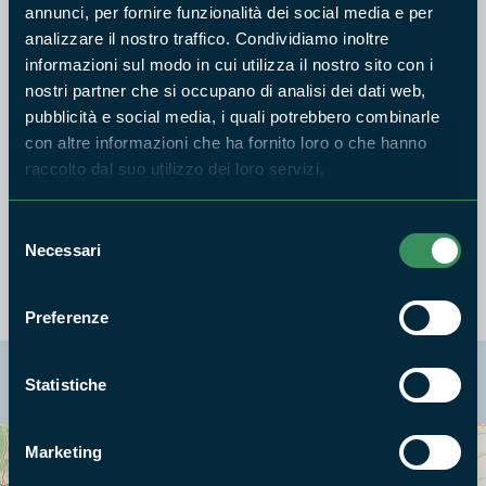
annunci, per fornire funzionalità dei social media e per
ambientale escursionistica.
analizzare il nostro traffico. Condividiamo inoltre
Laboratorio con Federica Persichetti, ricercatrice
informazioni sul modo in cui utilizza il nostro sito con i
TartaLazio.
nostri partner che si occupano di analisi dei dati web,
Azione di volontariato - clean up con Fare Verde e
pubblicità e social media, i quali potrebbero combinarle
Plastic Free, condotta da Milena Trani e Tina Di
con altre informazioni che ha fornito loro o che hanno
raccolto dal suo utilizzo dei loro servizi.
Fazio.
Appuntamento:
ore 09:30, via di Capratica (Fondi) presso
Selezione
Lido Il Grillo.
Necessari
del
consenso
Preferenze
La mappa di Parchilazio.it
Statistiche
Marketing
Cerca nella mappa
OPZIONI