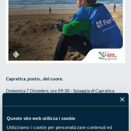
Capratica, posto... del cuore.
Domenica 7 Dicembre, ore 09:30 - Spiaggia di Capratica
(Fondi).
Una
mattinata
speciale dedicata a tutte le persone di ogni età
che amano il mare.
Questo sito web utilizza i cookie
Utilizziamo i cookie per personalizzare contenuti ed
Visita guidata con Andrea Patriarca, guida