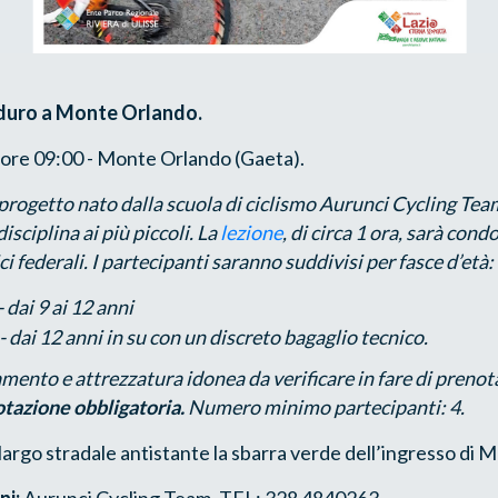
nduro a Monte Orlando.
 ore 09:00 - Monte Orlando (Gaeta).
progetto nato dalla scuola di ciclismo Aurunci Cycling Team
isciplina ai più piccoli. La
lezione
, di circa 1 ora, sarà condo
ci federali. I partecipanti saranno suddivisi per fasce d’età:
 dai 9 ai 12 anni
 dai 12 anni in su con un discreto bagaglio tecnico.
mento e attrezzatura idonea da verificare in fare di preno
otazione obbligatoria.
Numero minimo partecipanti: 4.
largo stradale antistante la sbarra verde dell’ingresso di 
ni:
Aurunci Cycling Team. TEL: 328 4840263