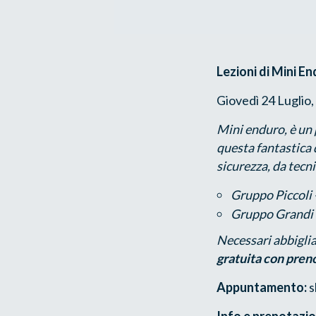
Lezioni di Mini E
Giovedì 24 Luglio,
Mini enduro, è un 
questa fantastica d
sicurezza, da tecni
Gruppo Piccoli -
Gruppo Grandi -
Necessari abbiglia
gratuita con pren
Appuntamento:
s
Info e prenotazio