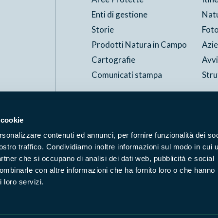
Enti di gestione
Nat
Storie
Foto
Prodotti Natura in Campo
Azi
Cartografie
Avvi
Comunicati stampa
Stru
Accessibilità
Privacy
ggi il Copyleft
 cookie
rsonalizzare contenuti ed annunci, per fornire funzionalità dei soc
ostro traffico. Condividiamo inoltre informazioni sul modo in cui u
partner che si occupano di analisi dei dati web, pubblicità e social
combinarle con altre informazioni che ha fornito loro o che hanno
 loro servizi.