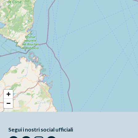
+
−
Segui i nostri social ufficiali