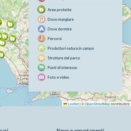
Aree protette
Dove mangiare
Dove dormire
Percorsi
Produttori natura in campo
Strutture del parco
Punti di interesse
Foto e video
Leaflet
|
©
OpenStreetMap
contributors
erari
News e appuntamenti