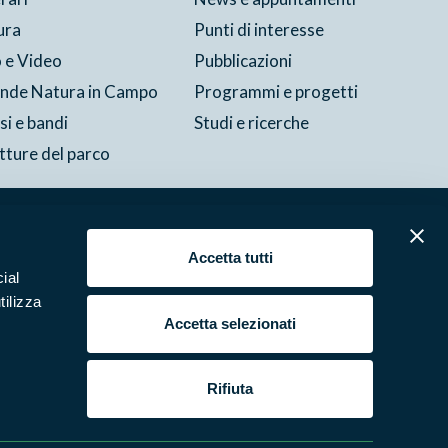
ura
Punti di interesse
 e Video
Pubblicazioni
ende Natura in Campo
Programmi e progetti
si e bandi
Studi e ricerche
tture del parco
Cookie
Preferenze
Contatti
Credits
Area riservata
Accetta tutti
ial
tilizza
Accetta selezionati
Rifiuta