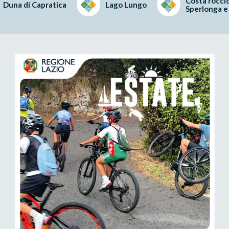
Costa roccio
Duna di Capratica
Lago Lungo
Sperlonga e