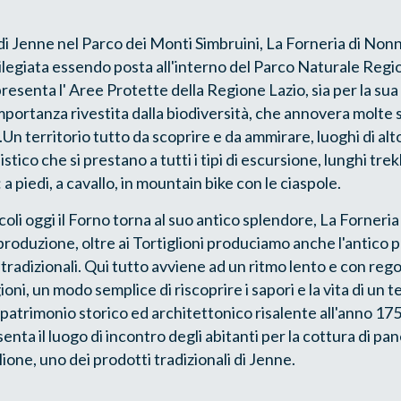
di Jenne nel Parco dei Monti Simbruini, La Forneria di Nonn
ilegiata essendo posta all'interno del Parco Naturale Regi
resenta l' Aree Protette della Regione Lazio, sia per la su
importanza rivestita dalla biodiversità, che annovera molte
e.Un territorio tutto da scoprire e da ammirare, luoghi di alt
istico che si prestano a tutti i tipi di escursione, lunghi tre
a piedi, a cavallo, in mountain bike con le ciaspole.
oli oggi il Forno torna al suo antico splendore, La Forneri
a produzione, oltre ai Tortiglioni produciamo anche l'antico 
i tradizionali. Qui tutto avviene ad un ritmo lento e con reg
ioni, un modo semplice di riscoprire i sapori e la vita di un 
 patrimonio storico ed architettonico risalente all'anno 1
ta il luogo di incontro degli abitanti per la cottura di pane
lione, uno dei prodotti tradizionali di Jenne.