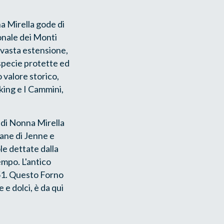
a Mirella gode di
onale dei Monti
a vasta estensione,
 specie protette ed
o valore storico,
kking e I Cammini,
a di Nonna Mirella
pane di Jenne e
ole dettate dalla
tempo. L'antico
751. Questo Forno
 e dolci, è da qui