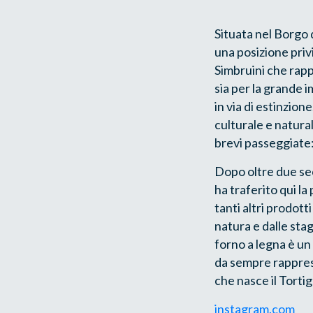
Situata nel Borgo 
una posizione priv
Simbruini che rapp
sia per la grande 
in via di estinzion
culturale e natural
brevi passeggiate: 
Dopo oltre due sec
ha traferito qui l
tanti altri prodott
natura e dalle stag
forno a legna è un
da sempre rappresen
che nasce il Tortig
instagram.com