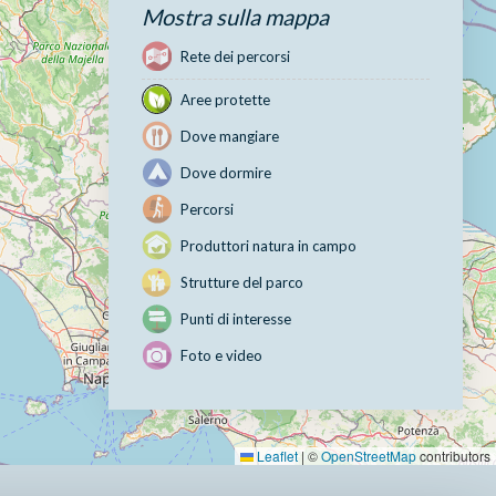
Mostra sulla mappa
Rete dei percorsi
Aree protette
Dove mangiare
Dove dormire
Percorsi
Produttori natura in campo
Strutture del parco
Punti di interesse
Foto e video
Leaflet
|
©
OpenStreetMap
contributors