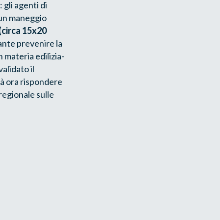
 gli agenti di
i un maneggio
circa 15x20
tante prevenire la
n materia edilizia-
alidato il
rà ora rispondere
regionale sulle