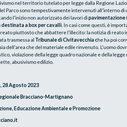
vismo nel territorio tutelato per legge dalla Regione Lazio:
a del Parco sono tempestivamente intervenuti all’interno d
ando l’inizio non autorizzato dei lavori di
pavimentazione (
 destinata a box per cavalli
. In casi come questi, è impor
ato piuttosto che abbattere l’illecito: la notizia di reato i
ata trasmessa al
Tribunale di Civitavecchia c
he ha poi conv
ia dell’area che del materiale edile rinvenuto. L’uomo dov
tico, violazione della legge quadro nazionale e della legge 
ette, abusivismo edilizio.
, 28 Agosto 2023
Regionale Bracciano-Martignano
zione, Educazione Ambientale e Promozione
ciano.it