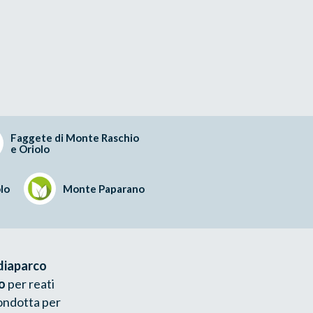
Faggete di Monte Raschio
e Oriolo
lo
Monte Paparano
diaparco
o
per reati
condotta per