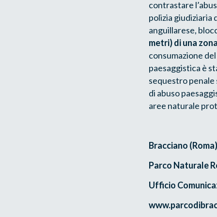
contrastare l’abusi
polizia giudiziari
anguillarese, blocc
metri) di una zona
consumazione del re
paesaggistica è st
sequestro penale s
di abuso paesaggis
aree naturale prot
Bracciano (Roma)
Parco Naturale 
Ufficio Comunica
www.parcodibrac