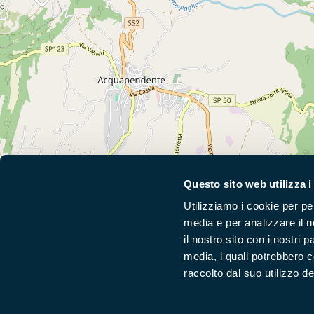
+
Questo sito web utilizza i
−
Utilizziamo i cookie per pe
media e per analizzare il n
il nostro sito con i nostri 
Segui i nostri social ufficiali
media, i quali potrebbero 
raccolto dal suo utilizzo dei