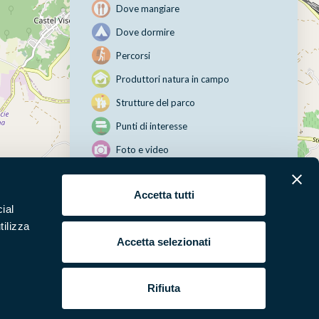
Dove mangiare
Dove dormire
Percorsi
Produttori natura in campo
Strutture del parco
Punti di interesse
Foto e video
Accetta tutti
ial
Leaflet
|
©
OpenStreetMap
contributors
tilizza
Accetta selezionati
erari
News e appuntamenti
Rifiuta
ura
Punti di interesse