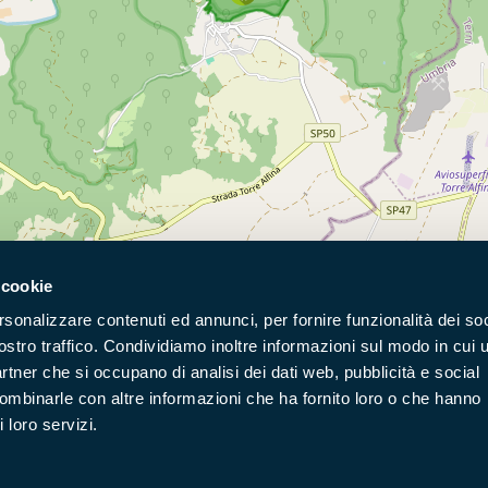
 cookie
rsonalizzare contenuti ed annunci, per fornire funzionalità dei soc
ostro traffico. Condividiamo inoltre informazioni sul modo in cui u
partner che si occupano di analisi dei dati web, pubblicità e social
Naviga nel sito
combinarle con altre informazioni che ha fornito loro o che hanno
 loro servizi.
Aree Protette
Itin
Enti di gestione
Nat