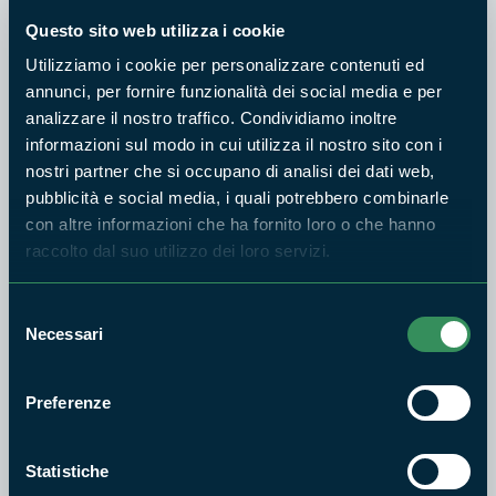
Osservatorio: per arrivare in orario è consigliato mettersi in
Questo sito web utilizza i cookie
viaggio dal centro abitato di Acquapendente alle ore 18:20 in
Utilizziamo i cookie per personalizzare contenuti ed
punto.
annunci, per fornire funzionalità dei social media e per
analizzare il nostro traffico. Condividiamo inoltre
La serata inizierà con l'osservazione del Sole al telescopio,
informazioni sul modo in cui utilizza il nostro sito con i
seguirà un viaggio nel Sistema Solare in scala con
nostri partner che si occupano di analisi dei dati web,
presentazione in sala multimediale, quindi lezione al
pubblicità e social media, i quali potrebbero combinarle
planetario ed infine osservazioni notturne al telescopio ed al
con altre informazioni che ha fornito loro o che hanno
microscopio.
raccolto dal suo utilizzo dei loro servizi.
È necessario dotarsi di scarpe comode, acqua da bere, cena al
sacco e torcia elettrica per il rientro in notturna.
Selezione
Necessari
del
consenso
Preferenze
Statistiche