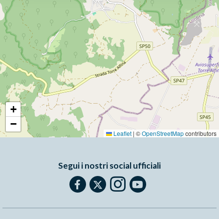
+
−
Leaflet
|
©
OpenStreetMap
contributors
Segui i nostri social ufficiali