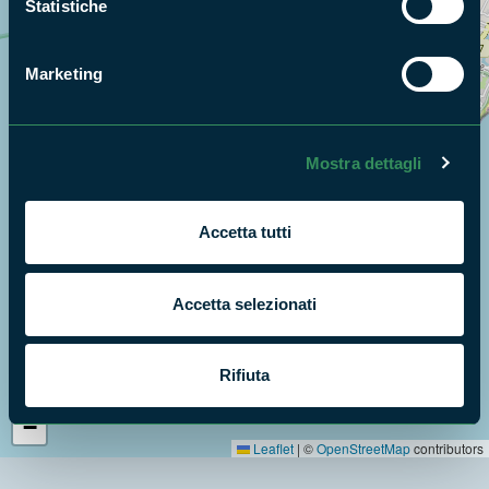
Statistiche
Marketing
Mostra dettagli
Accetta tutti
Accetta selezionati
Rifiuta
+
−
Leaflet
|
©
OpenStreetMap
contributors