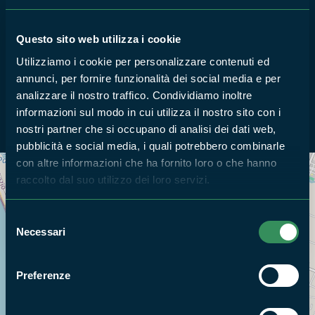
ZSC PROMONTORIO DEL CIRCEO (QUARTO
CALDO)
Questo sito web utilizza i cookie
ZSC Promontorio del Circeo
Utilizziamo i cookie per personalizzare contenuti ed
16
annunci, per fornire funzionalità dei social media e per
FEB
analizzare il nostro traffico. Condividiamo inoltre
2022
informazioni sul modo in cui utilizza il nostro sito con i
nostri partner che si occupano di analisi dei dati web,
pubblicità e social media, i quali potrebbero combinarle
con altre informazioni che ha fornito loro o che hanno
raccolto dal suo utilizzo dei loro servizi.
Cerca nella mappa
OPZIONI
Selezione
Necessari
del
consenso
Preferenze