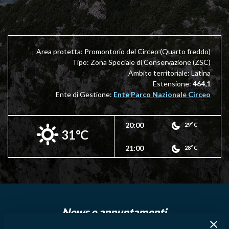
Area protetta: Promontorio del Circeo (Quarto freddo)
Tipo: Zona Speciale di Conservazione (ZSC)
Ambito territoriale: Latina
Estensione:
464,1
Ente di Gestione:
Ente Parco Nazionale Circeo
20:00
29°C
31°C
21:00
28°C
News e appuntamenti