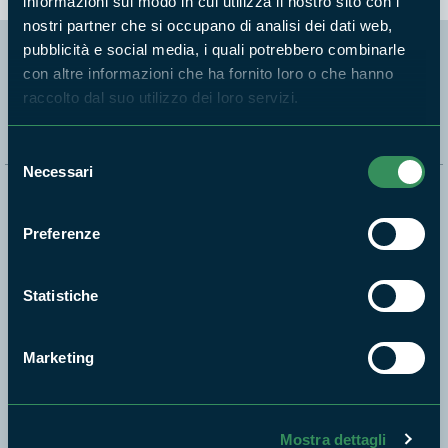
informazioni sul modo in cui utilizza il nostro sito con i
nostri partner che si occupano di analisi dei dati web,
pubblicità e social media, i quali potrebbero combinarle
con altre informazioni che ha fornito loro o che hanno
Segui i nostri social ufficiali
raccolto dal suo utilizzo dei loro servizi.
Selezione
Necessari
del
Naviga nel sito
consenso
Preferenze
Aree Protette
Itinerari
Statistiche
News e appuntamenti
Enti di gestione
Marketing
Natura
Punti di interesse
Storie
Mostra dettagli