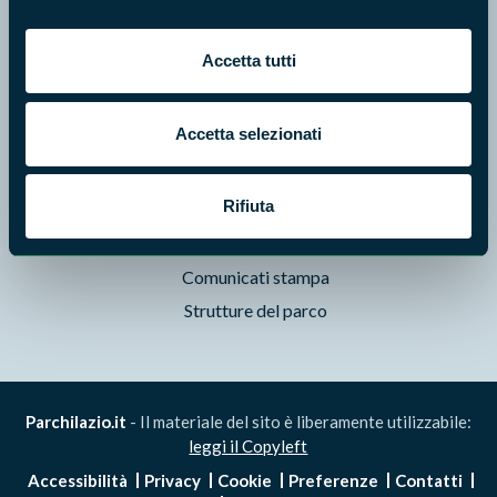
Foto e Video
Pubblicazioni
Accetta tutti
Prodotti Natura in Campo
Aziende Natura in Campo
Accetta selezionati
Programmi e progetti
Cartografie
Rifiuta
Avvisi e bandi
Studi e ricerche
Comunicati stampa
Strutture del parco
Parchilazio.it
- Il materiale del sito è liberamente utilizzabile:
leggi il Copyleft
Accessibilità
Privacy
Cookie
Preferenze
Contatti