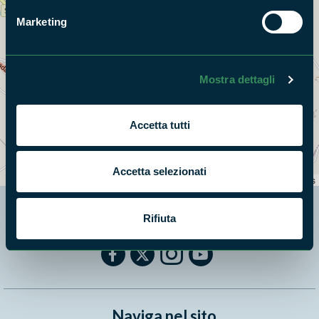
Marketing
Mostra dettagli
Accetta tutti
+
−
Accetta selezionati
Leaflet
|
©
OpenStreetMap
contributors
Rifiuta
Segui i nostri social ufficiali
Naviga nel sito