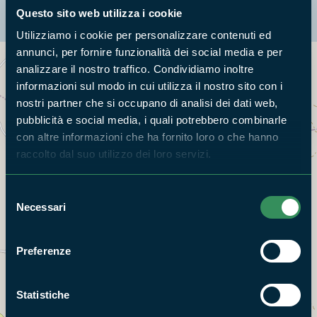
La mappa di Parchilazio.it
Questo sito web utilizza i cookie
Utilizziamo i cookie per personalizzare contenuti ed
annunci, per fornire funzionalità dei social media e per
analizzare il nostro traffico. Condividiamo inoltre
Cerca nella mappa
OPZIONI
informazioni sul modo in cui utilizza il nostro sito con i
nostri partner che si occupano di analisi dei dati web,
pubblicità e social media, i quali potrebbero combinarle
con altre informazioni che ha fornito loro o che hanno
raccolto dal suo utilizzo dei loro servizi.
Selezione
Necessari
del
consenso
Preferenze
Statistiche