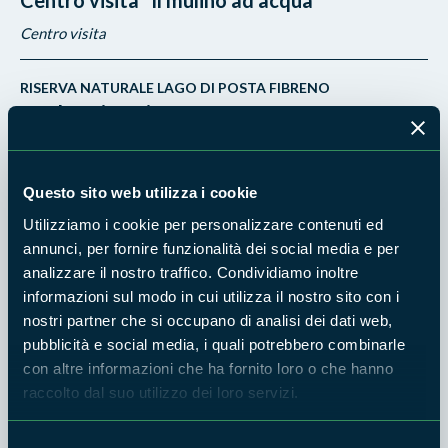
Centro visita
RISERVA NATURALE LAGO DI POSTA FIBRENO
Incubatoio Ittico
RISERVA NATURALE LAGO DI POSTA FIBRENO
Questo sito web utilizza i cookie
Laboratorio Territoriale
Utilizziamo i cookie per personalizzare contenuti ed
annunci, per fornire funzionalità dei social media e per
RISERVA NATURALE LAGO DI POSTA FIBRENO
analizzare il nostro traffico. Condividiamo inoltre
Museo Naturalistico Etnografico
informazioni sul modo in cui utilizza il nostro sito con i
nostri partner che si occupano di analisi dei dati web,
Museo
pubblicità e social media, i quali potrebbero combinarle
con altre informazioni che ha fornito loro o che hanno
RISERVA NATURALE LAGO DI POSTA FIBRENO
raccolto dal suo utilizzo dei loro servizi.
Sede Ente di Gestione Lago di Posta Fibreno
Sede
Selezione