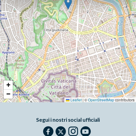
+
−
Leaflet
|
©
OpenStreetMap
contributors
Segui i nostri social ufficiali