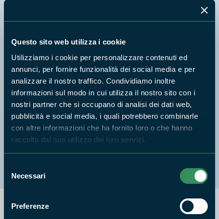
Ente Regionale RomaNatura - Riserva Naturale
della Valle dei Casali
Questo sito web utilizza i cookie
Ente Regionale RomaNatura - Riserva Naturale
Utilizziamo i cookie per personalizzare contenuti ed
dell'Insugherata
annunci, per fornire funzionalità dei social media e per
analizzare il nostro traffico. Condividiamo inoltre
Ente Regionale RomaNatura - Riserva Naturale
informazioni sul modo in cui utilizza il nostro sito con i
di Decima Malafede
nostri partner che si occupano di analisi dei dati web,
pubblicità e social media, i quali potrebbero combinarle
Ente Regionale RomaNatura - Riserva Naturale
con altre informazioni che ha fornito loro o che hanno
di Monte Mario
raccolto dal suo utilizzo dei loro servizi.
Ente Regionale RomaNatura - Riserva Naturale
Laurentino Acqua Acetosa
Selezione
Necessari
del
consenso
Preferenze