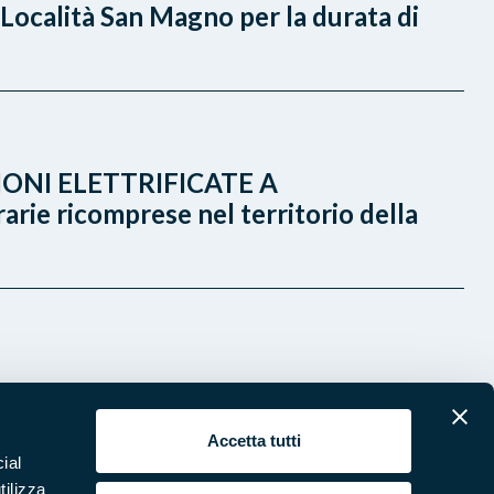
Località San Magno per la durata di
ONI ELETTRIFICATE A
 ricomprese nel territorio della
Accetta tutti
ial
tilizza