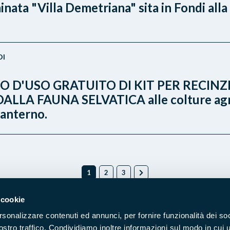
ata "Villa Demetriana" sita in Fondi alla 
DI
 D'USO GRATUITO DI KIT PER RECINZI
A FAUNA SELVATICA alle colture agrarie
Canterno.
1
2
3
 cookie
rsonalizzare contenuti ed annunci, per fornire funzionalità dei soc
Naviga nel sito
ostro traffico. Condividiamo inoltre informazioni sul modo in cui u