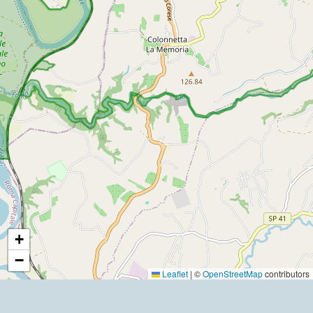
+
−
Leaflet
|
©
OpenStreetMap
contributors