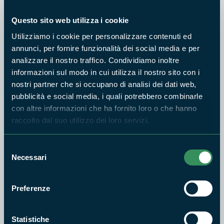
nel Parco e La Riserva del Gusto hanno animato il territorio,
Questo sito web utilizza i cookie
coinvolgendo cittadini, famiglie e istituzioni. [✅] Progetti
ambientali e sociali come Clean Up, la Comunità Energetica
Utilizziamo i cookie per personalizzare contenuti ed
Rinnovabile e la riqualificazione del Casale della Vedova
annunci, per fornire funzionalità dei social media e per
hanno promosso inclusione e responsabilità. [✅]
analizzare il nostro traffico. Condividiamo inoltre
informazioni sul modo in cui utilizza il nostro sito con i
Collaborazioni scientifiche con ACEA e attività di
nostri partner che si occupano di analisi dei dati web,
monitoraggio fluviale e faunistico hanno rafforzato la tutela
pubblicità e social media, i quali potrebbero combinarle
ambientale. [✅] L’adozione di pratiche sostenibili, come
con altre informazioni che ha fornito loro o che hanno
l’impianto fotovoltaico e la riapertura del sentiero “La
raccolto dal suo utilizzo dei loro servizi.
Fornace”, ha reso la Riserva più accessibile e green. [✅] Il
premio Road to Green Awards 2024 ,conferitomi lo scorso
Selezione
anno, ha riconosciuto l’impegno nella valorizzazione
Necessari
del
ambientale. [✅] La ricomposizione della Comunità del Parco
consenso
dopo più di dieci anni, il Piano di Assetto giunto quasi al
Preferenze
termine del suo iter e il Regolamento del Parco, come
strumenti fondamentali per il futuro della Riserva.
[🎯] Tutto questo è stato possibile grazie alla passione e
Statistiche