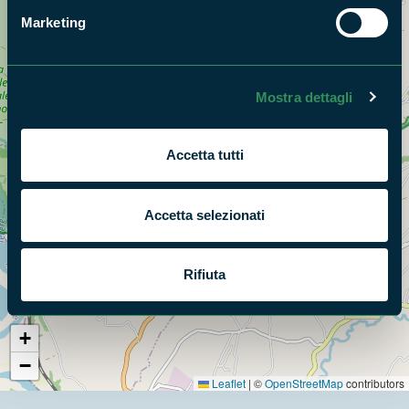
Marketing
Mostra dettagli
Accetta tutti
Accetta selezionati
Rifiuta
+
−
Leaflet
|
©
OpenStreetMap
contributors