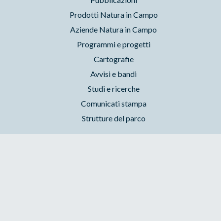
Prodotti Natura in Campo
Aziende Natura in Campo
Programmi e progetti
Cartografie
Avvisi e bandi
Studi e ricerche
Comunicati stampa
Strutture del parco
Parchilazio.it
- Il materiale del sito è liberamente utilizzabile:
leggi il Copyleft
Accessibilità
Privacy
Cookie
Preferenze
Contatti
Credits
Area riservata