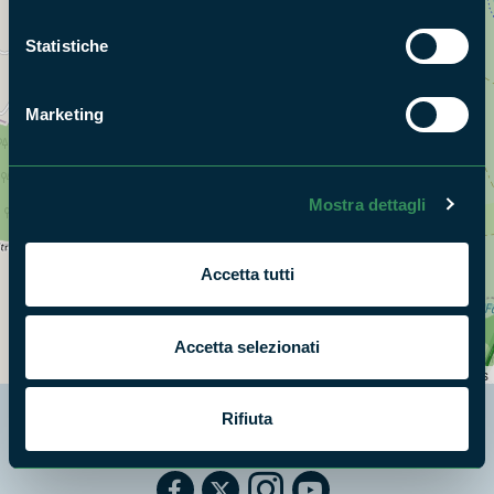
Statistiche
Marketing
Mostra dettagli
Accetta tutti
+
Accetta selezionati
−
Leaflet
|
©
OpenStreetMap
contributors
Rifiuta
Segui i nostri social ufficiali