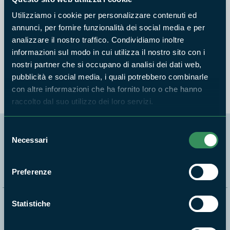
RISERVA NATURALE NAZZANO, TEVERE - FARFA
Utilizziamo i cookie per personalizzare contenuti ed
Atlante dei piccoli carnivori
della Riserva Naturale
annunci, per fornire funzionalità dei social media e per
Regionale Nazzano, Tevere -
analizzare il nostro traffico. Condividiamo inoltre
Farfa
informazioni sul modo in cui utilizza il nostro sito con i
nostri partner che si occupano di analisi dei dati web,
Anno
2012
pubblicità e social media, i quali potrebbero combinarle
con altre informazioni che ha fornito loro o che hanno
raccolto dal suo utilizzo dei loro servizi.
Selezione
Necessari
del
Segui i nostri social ufficiali
consenso
Preferenze
Statistiche
Naviga nel sito