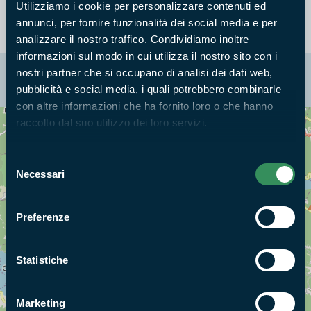
Utilizziamo i cookie per personalizzare contenuti ed
annunci, per fornire funzionalità dei social media e per
analizzare il nostro traffico. Condividiamo inoltre
informazioni sul modo in cui utilizza il nostro sito con i
nostri partner che si occupano di analisi dei dati web,
La mappa di Parchilazio.it
pubblicità e social media, i quali potrebbero combinarle
con altre informazioni che ha fornito loro o che hanno
raccolto dal suo utilizzo dei loro servizi.
Cerca nella mappa
OPZIONI
Selezione
Necessari
del
consenso
Preferenze
Statistiche
Marketing