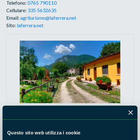
Telefono:
0765 790110
Cellulare:
335 5632635
Email:
agriturismo@laferrera.net
Sito:
laferrera.net
Questo sito web utilizza i cookie