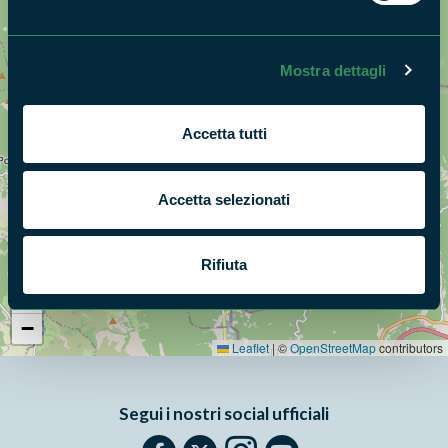
Mostra dettagli
Accetta tutti
Accetta selezionati
Rifiuta
+
−
Leaflet
|
©
OpenStreetMap
contributors
Segui i nostri social ufficiali