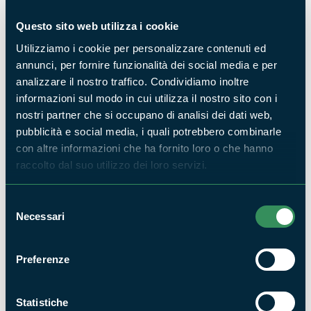
Questo sito web utilizza i cookie
Flora
Utilizziamo i cookie per personalizzare contenuti ed
annunci, per fornire funzionalità dei social media e per
analizzare il nostro traffico. Condividiamo inoltre
informazioni sul modo in cui utilizza il nostro sito con i
nostri partner che si occupano di analisi dei dati web,
pubblicità e social media, i quali potrebbero combinarle
con altre informazioni che ha fornito loro o che hanno
Roverella monumentale
raccolto dal suo utilizzo dei loro servizi.
Selezione
Come in tutto l'Appennino centrale, una delle formazioni
Necessari
del
vegetali più diffuse nella Riserva è la faggeta, in particolare
consenso
tra le quote di 1000 e 1500 metri. Nei versanti più temperati
Preferenze
il
Faggio
è soppiantato dal carpino nero, o viceversa si
associa al carpino bianco ed al cerro soprattutto nelle aree
Statistiche
più fresche ed acclivi come lungo i corsi d'acqua o nelle valli