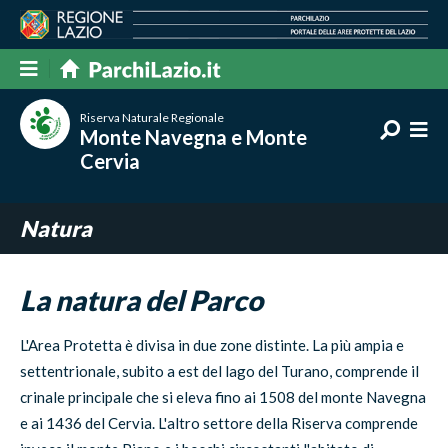
Riserva Naturale Regionale
Monte Navegna e Monte
Cervia
Natura
La natura del Parco
L'Area Protetta è divisa in due zone distinte. La più ampia e
settentrionale, subito a est del lago del Turano, comprende il
crinale principale che si eleva fino ai 1508 del monte Navegna
e ai 1436 del Cervia. L'altro settore della Riserva comprende