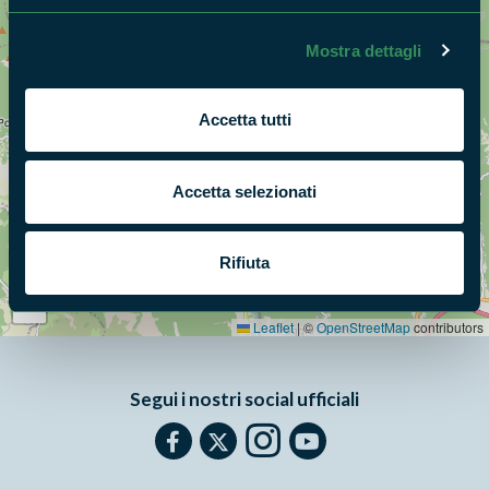
Mostra dettagli
Accetta tutti
Accetta selezionati
Rifiuta
+
−
Leaflet
|
©
OpenStreetMap
contributors
Segui i nostri social ufficiali