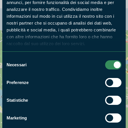
annunci, per fornire funzionalità dei social media e per
analizzare il nostro traffico. Condividiamo inoltre
informazioni sul modo in cui utilizza il nostro sito con i
La mappa di Parchilazio.it
nostri partner che si occupano di analisi dei dati web,
pubblicità e social media, i quali potrebbero combinarle
con altre informazioni che ha fornito loro o che hanno
Cerca nella mappa
raccolto dal suo utilizzo dei loro servizi.
OPZIONI
Selezione
Necessari
del
consenso
Preferenze
Statistiche
Marketing