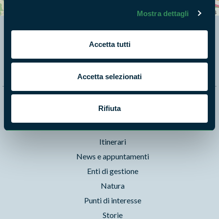
−
Leaflet
|
©
OpenStreetMap
contributors
Mostra dettagli
Segui i nostri social ufficiali
Accetta tutti
Accetta selezionati
Naviga nel sito
Rifiuta
Aree Protette
Itinerari
News e appuntamenti
Enti di gestione
Natura
Punti di interesse
Storie