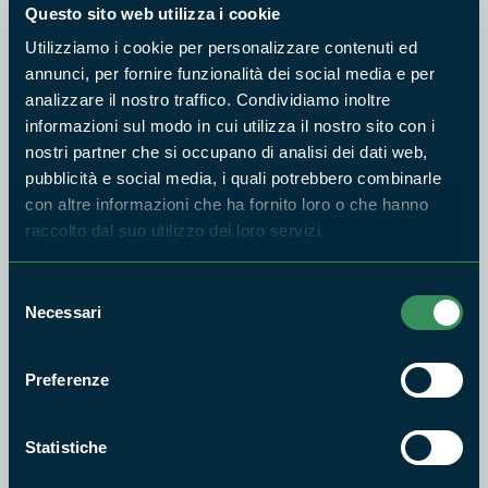
Ciambelline al vino
Ciliegia biologica
Questo sito web utilizza i cookie
Utilizziamo i cookie per personalizzare contenuti ed
annunci, per fornire funzionalità dei social media e per
analizzare il nostro traffico. Condividiamo inoltre
informazioni sul modo in cui utilizza il nostro sito con i
nostri partner che si occupano di analisi dei dati web,
Erbe aromatiche e
pubblicità e social media, i quali potrebbero combinarle
officinali biologiche
Frutti di bosco biologici
con altre informazioni che ha fornito loro o che hanno
raccolto dal suo utilizzo dei loro servizi.
Selezione
Necessari
del
Olio extravergine di
consenso
More biologiche
oliva biologico
Preferenze
Statistiche