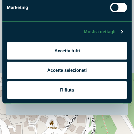
Marketing
Lamponi biologici
Mirtilli biologici
Mostra dettagli
Accetta tutti
La mappa di Parchilazio.it
Accetta selezionati
Cerca nella mappa
OPZIONI
Rifiuta