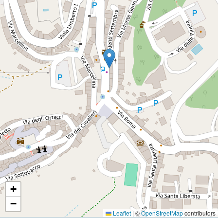
+
−
Leaflet
|
©
OpenStreetMap
contributors