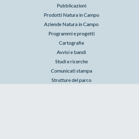
Pubblicazioni
Prodotti Natura in Campo
Aziende Natura in Campo
Programmi e progetti
Cartografie
Avvisi e bandi
Studi e ricerche
Comunicati stampa
Strutture del parco
Parchilazio.it
- Il materiale del sito è liberamente utilizzabile:
leggi il Copyleft
Accessibilità
Privacy
Cookie
Preferenze
Contatti
Credits
Area riservata