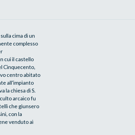
sulla cima di un
ponente complesso
er
 cui il castello
del Cinquecento,
ovo centro abitato
nte all'impianto
 la chiesa di S.
culto arcaico fu
telli che giunsero
ni, con la
iene venduto ai