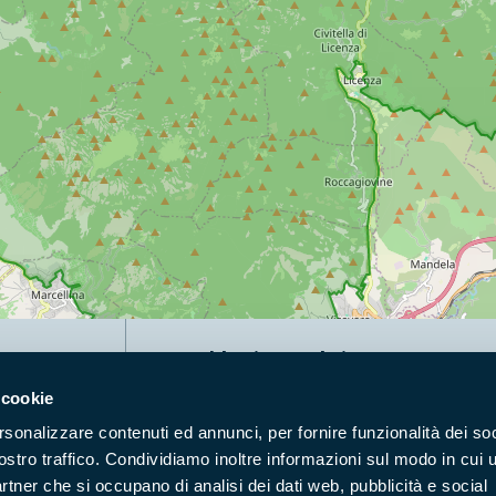
Naviga nel sito
 cookie
Aree Protette
Itin
rsonalizzare contenuti ed annunci, per fornire funzionalità dei soc
Enti di gestione
Nat
ostro traffico. Condividiamo inoltre informazioni sul modo in cui u
Storie
Foto
partner che si occupano di analisi dei dati web, pubblicità e social