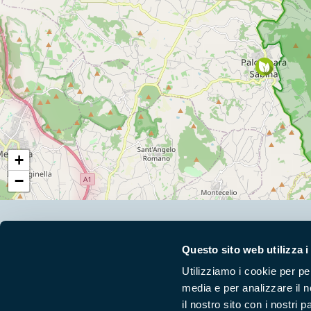
+
−
Segui i nostri social ufficiali
Questo sito web utilizza i
Utilizziamo i cookie per pe
media e per analizzare il n
il nostro sito con i nostri 