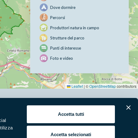
Dove dormire
Percorsi
Produttori natura in campo
Strutture del parco
Punti di interesse
Foto e video
Leaflet
|
©
OpenStreetMap
contributors
erari
News e appuntamenti
Accetta tutti
ial
ura
Punti di interesse
tilizza
 e Video
Pubblicazioni
Accetta selezionati