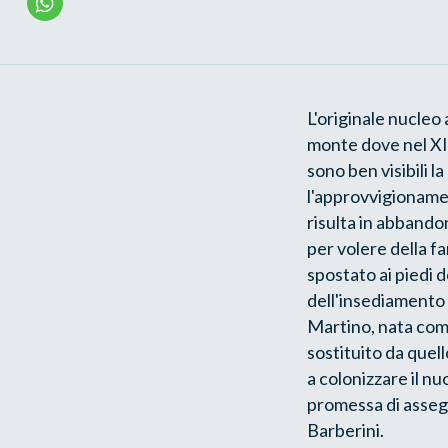
L'originale nucleo
monte dove nel XI
sono ben visibili la
l'approvvigionamen
risulta in abbando
per volere della f
spostato ai piedi d
dell'insediamento 
Martino, nata come
sostituito da quell
a colonizzare il nu
promessa di assegn
Barberini.