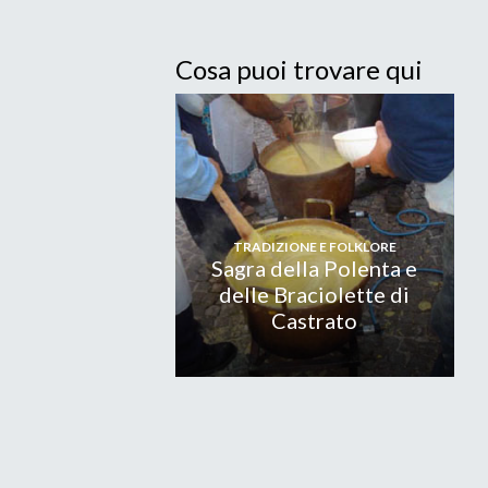
Cosa puoi trovare qui
TRADIZIONE E FOLKLORE
Sagra della Polenta e
delle Braciolette di
Castrato