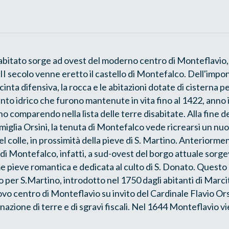
 abitato sorge ad ovest del moderno centro di Monteflavio, 
II secolo venne eretto il castello di Montefalco. Dell'im
 cinta difensiva, la rocca e le abitazioni dotate di cisterna p
to idrico che furono mantenute in vita fino al 1422, anno in
no comparendo nella lista delle terre disabitate. Alla fine 
amiglia Orsini, la tenuta di Montefalco vede ricrearsi un nu
el colle, in prossimità della pieve di S. Martino. Anteriorme
di Montefalco, infatti, a sud-ovest del borgo attuale sorgeva
 pieve romantica e dedicata al culto di S. Donato. Questo 
o per S.Martino, introdotto nel 1750 dagli abitanti di Marci
ovo centro di Monteflavio su invito del Cardinale Flavio Orsi
azione di terre e di sgravi fiscali. Nel 1644 Monteflavio v