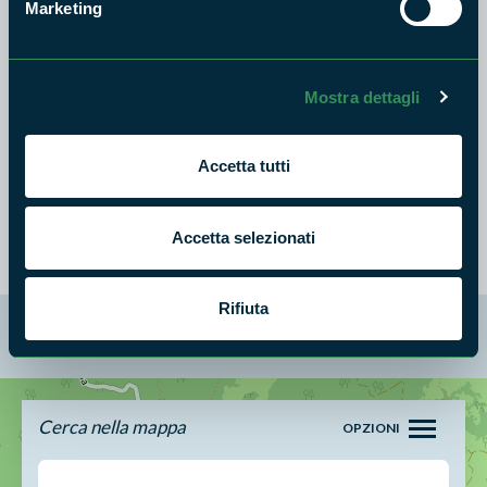
Marketing
Madonna con il Bambino e sulle pareti affreschi con pitture
del XIV secolo. La chiesetta, che di fatto era l'antica cappella
del Castello, è stata ampliata negli anni trenta del secolo
Mostra dettagli
scorso, resa così più spaziosa e capiente, accoglie più
comodamente cittadini residenti e non residenti nella festa
della Natività della Madonna, che si celebra l'8 settembre di
Accetta tutti
ogni anno.
Accetta selezionati
Rifiuta
La mappa di Parchilazio.it
Cerca nella mappa
OPZIONI