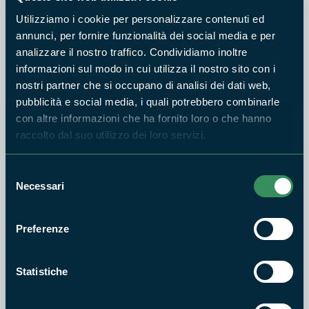
Utilizziamo i cookie per personalizzare contenuti ed
annunci, per fornire funzionalità dei social media e per
analizzare il nostro traffico. Condividiamo inoltre
informazioni sul modo in cui utilizza il nostro sito con i
nostri partner che si occupano di analisi dei dati web,
pubblicità e social media, i quali potrebbero combinarle
con altre informazioni che ha fornito loro o che hanno
Di notevole interesse storico riveste la Chiesa di Santa Maria
raccolto dal suo utilizzo dei loro servizi.
in Arce (Madonna della Rocca) ultimo resto del castello dove
nacque Papa Alessandro IV; le sue pareti sono parzialmente
Selezione
Necessari
affrescate con dipinti del XII secolo.
del
consenso
Esigui sono i resti del Castello fatto edificare dall'abate
Preferenze
Giovanni V, lo stesso fu luogo di contese tra trebani,
benedettini e barbari ma la stessa posizione svettante sulla
vallata, mostra ancora oggi quanto doveva essere difficile la
Statistiche
conquista; del "Castello" è rimasta solo la chiesetta, nel cui
interno vengono custoditi l'immagine in terra cotta della