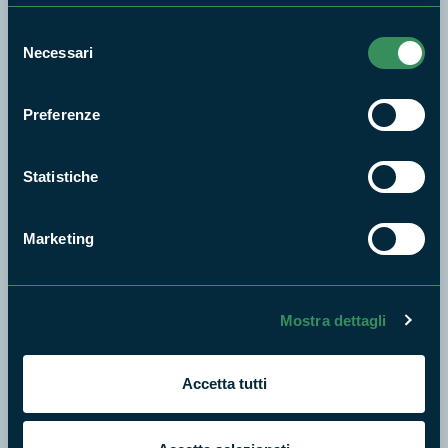
Aree Protette
Selezione
Itinerari
Necessari
del
News e appuntamenti
consenso
Enti di gestione
Preferenze
Natura
Punti di interesse
Statistiche
Storie
Foto e Video
Marketing
Pubblicazioni
Prodotti Natura in Campo
Aziende Natura in Campo
Mostra dettagli
Programmi e progetti
Cartografie
Accetta tutti
Avvisi e bandi
Studi e ricerche