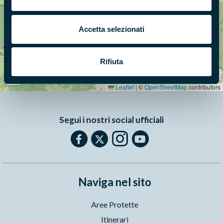
Accetta selezionati
+
Rifiuta
−
Leaflet
|
©
OpenStreetMap
contributors
Segui i nostri social ufficiali
Naviga nel sito
Aree Protette
Itinerari