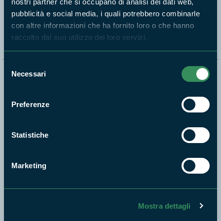
nostri partner che si occupano di analisi dei dati web,
pubblicità e social media, i quali potrebbero combinarle
Segui i nostri social ufficiali
con altre informazioni che ha fornito loro o che hanno
raccolto dal suo utilizzo dei loro servizi.
Selezione
Necessari
Naviga nel sito
del
consenso
Aree Protette
Preferenze
Itinerari
News e appuntamenti
Statistiche
Enti di gestione
Natura
Marketing
Punti di interesse
Storie
Foto e Video
Mostra dettagli
Pubblicazioni