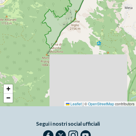
+
−
Leaflet
|
©
OpenStreetMap
contributors
Segui i nostri social ufficiali