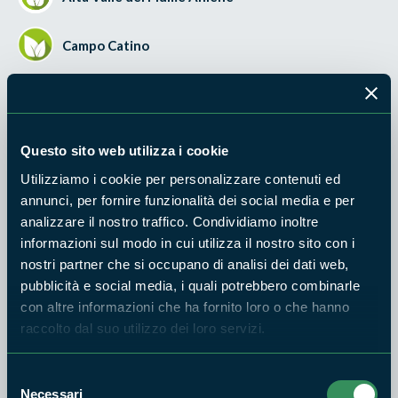
Campo Catino
Monte Passeggio e Pizzo Deta (area sommitale)
Monte Ortara e Monte La Monna
Questo sito web utilizza i cookie
Utilizziamo i cookie per personalizzare contenuti ed
Monte Passeggio e Pizzo Deta (versante Sud)
annunci, per fornire funzionalità dei social media e per
analizzare il nostro traffico. Condividiamo inoltre
Castagneti di Fiuggi
informazioni sul modo in cui utilizza il nostro sito con i
nostri partner che si occupano di analisi dei dati web,
pubblicità e social media, i quali potrebbero combinarle
Grotta dell'Arco - Bellegra
con altre informazioni che ha fornito loro o che hanno
raccolto dal suo utilizzo dei loro servizi.
Valle dell'Inferno
Selezione
Versante meridionale del Monte Scalambra
Necessari
del