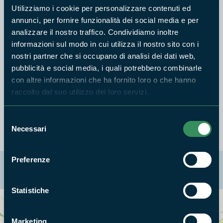
2026 sia un anno di riscoperta delle bellezze del nostro
Utilizziamo i cookie per personalizzare contenuti ed
territorio. Auguri di cuore da tutto lo staff! [😊]
annunci, per fornire funzionalità dei social media e per
analizzare il nostro traffico. Condividiamo inoltre
informazioni sul modo in cui utilizza il nostro sito con i
nostri partner che si occupano di analisi dei dati web,
pubblicità e social media, i quali potrebbero combinarle
con altre informazioni che ha fornito loro o che hanno
raccolto dal suo utilizzo dei loro servizi.
Selezione
Necessari
del
consenso
Preferenze
La mappa di Parchilazio.it
Statistiche
Cerca nella mappa
OPZIONI
Marketing