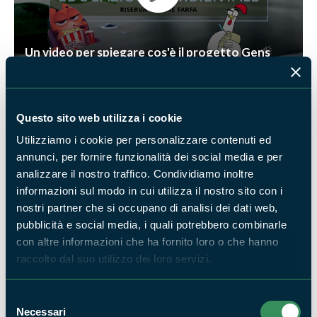
Un video per spiegare cos'è il progetto Gens
Questo sito web utilizza i cookie
Utilizziamo i cookie per personalizzare contenuti ed
annunci, per fornire funzionalità dei social media e per
analizzare il nostro traffico. Condividiamo inoltre
informazioni sul modo in cui utilizza il nostro sito con i
HABITAT 7720 *Sorgenti pietrificanti con
nostri partner che si occupano di analisi dei dati web,
formazione di travertino
pubblicità e social media, i quali potrebbero combinarle
con altre informazioni che ha fornito loro o che hanno
raccolto dal suo utilizzo dei loro servizi.
Selezione
Necessari
del