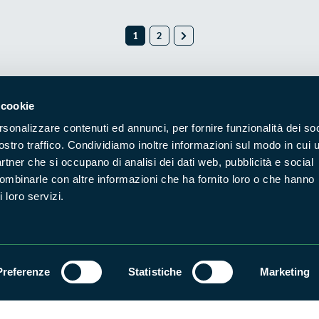
1
2
 cookie
rsonalizzare contenuti ed annunci, per fornire funzionalità dei soc
Naviga nel sito
ostro traffico. Condividiamo inoltre informazioni sul modo in cui u
partner che si occupano di analisi dei dati web, pubblicità e social
Aree Protette
Itin
combinarle con altre informazioni che ha fornito loro o che hanno
Enti di gestione
Nat
 loro servizi.
Storie
Foto
Prodotti Natura in Campo
Azi
Cartografie
Avvi
Preferenze
Statistiche
Marketing
Comunicati stampa
Stru