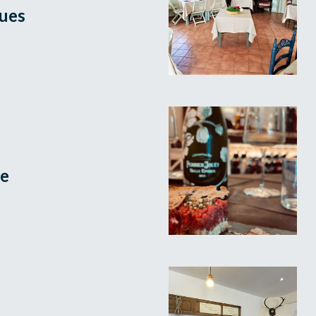
ues
ve