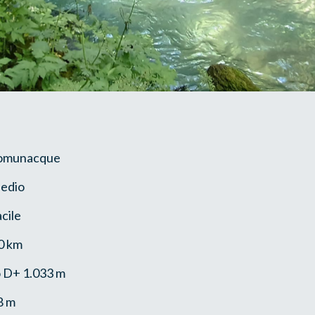
Comunacque
Medio
acile
0 km
vo D+ 1.033 m
8 m