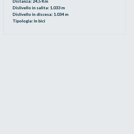
Distanza: 24,5 Km
Dislivello in salita: 1.033 m
Dislivello in discesa: 1.034 m
Tipologia: In bici