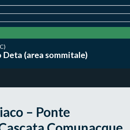
C)
 Deta (area sommitale)
iaco – Ponte
– Cascata Comunacque