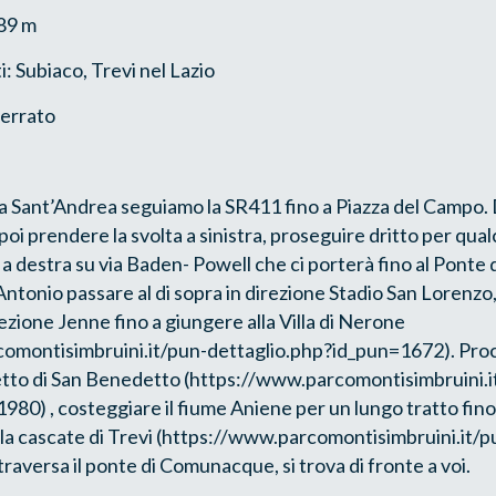
89 m
: Subiaco, Trevi nel Lazio
terrato
a Sant’Andrea seguiamo la SR411 fino a Piazza del Campo.
 poi prendere la svolta a sinistra, proseguire dritto per qu
 a destra su via Baden- Powell che ci porterà fino al Ponte 
Antonio passare al di sopra in direzione Stadio San Lorenzo,
rezione Jenne fino a giungere alla Villa di Nerone
omontisimbruini.it/pun-dettaglio.php?id_pun=1672). Pro
tto di San Benedetto (https://www.parcomontisimbruini.i
80) , costeggiare il fiume Aniene per un lungo tratto fino a 
lla cascate di Trevi (https://www.parcomontisimbruini.it/
traversa il ponte di Comunacque, si trova di fronte a voi.