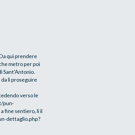
 Da qui prendere
alche metro per poi
di Sant’Antonio.
 da li proseguire
cedendo verso le
t/pun-
fine sentiero, li il
pun-dettaglio.php?