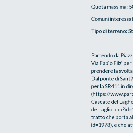
Quota massima: 5
Comuni interessati
Tipo di terreno: S
Partendo da Piazz
Via Fabio Filzi per
prendere la svolta
Dal ponte di Sant’
per la SR411 in di
(https://www.parc
Cascate del Laghe
dettaglio.php?id=19
tratto che porta a
id=1978), e che at