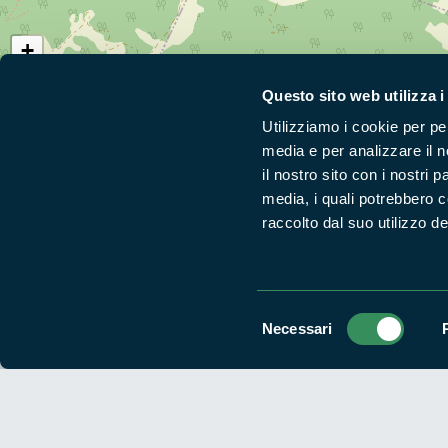
+
−
Questo sito web utilizza i
Utilizziamo i cookie per pe
media e per analizzare il n
Segui i nostri social ufficiali
il nostro sito con i nostri 
media, i quali potrebbero 
raccolto dal suo utilizzo dei
Selezione
Necessari
del
consenso
Parchilazio.it
- Il materiale del sito è liberamente utilizzabile:
le