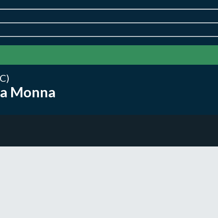
C)
La Monna