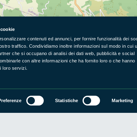
 cookie
rsonalizzare contenuti ed annunci, per fornire funzionalità dei soc
Naviga nel sito
ostro traffico. Condividiamo inoltre informazioni sul modo in cui u
partner che si occupano di analisi dei dati web, pubblicità e social
Aree Protette
Itin
combinarle con altre informazioni che ha fornito loro o che hanno
Enti di gestione
Nat
 loro servizi.
Storie
Foto
Prodotti Natura in Campo
Azi
Cartografie
Avvi
Preferenze
Statistiche
Marketing
Comunicati stampa
Stru
Accessibilità
Privacy
ggi il Copyleft