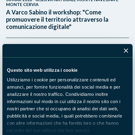
MONTE CERVIA
A Varco Sabino il workshop: "Come
promuovere il territorio attraverso la
comunicazione digitale"
17 NOV 2015 - RISERVA NATURALE MONTE NAVEGNA E
MONTE CERVIA
COMUNICATO STAMPA "Parchi: sport,
ambiente e salute. Nuove proposte per uno
Questo sito web utilizza i cookie
sviluppo sostenibile delle Valli del Salto e del
Turano"
Utilizziamo i cookie per personalizzare contenuti ed
annunci, per fornire funzionalità dei social media e per
analizzare il nostro traffico. Condividiamo inoltre
22 SET 2015 - RISERVA NATURALE MONTE NAVEGNA E
informazioni sul modo in cui utilizza il nostro sito con i
MONTE CERVIA
nostri partner che si occupano di analisi dei dati web,
Comunicato stampa: Prende corpo il primo
pubblicità e social media, i quali potrebbero combinarle
sistema di ippovia nella Riserva Naturale dei
con altre informazioni che ha fornito loro o che hanno
Monti Navegna e Cervia
raccolto dal suo utilizzo dei loro servizi.