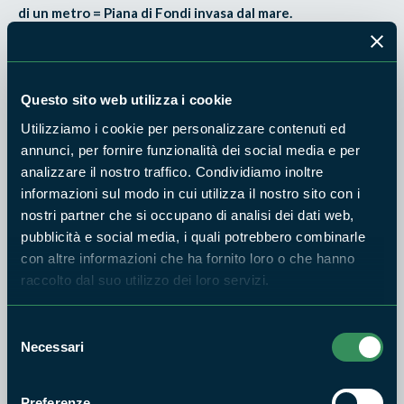
di un metro = Piana di Fondi invasa dal mare.
E mentre riflette su tutto questo, la mamma la chiama:
Gabi scendi dall’albero è pronta la cena!
Questo sito web utilizza i cookie
Lei risponde:
Utilizziamo i cookie per personalizzare contenuti ed
annunci, per fornire funzionalità dei social media e per
Ecco metto questo cartello e vengo!
analizzare il nostro traffico. Condividiamo inoltre
informazioni sul modo in cui utilizza il nostro sito con i
Sul cartello c'è scritto:
nostri partner che si occupano di analisi dei dati web,
LAGO DI FONDI - SERVIZI ECOSISTEMICI IN SCADENZA!!
pubblicità e social media, i quali potrebbero combinarle
con altre informazioni che ha fornito loro o che hanno
raccolto dal suo utilizzo dei loro servizi.
Selezione
Necessari
del
consenso
Preferenze