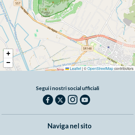
+
−
Leaflet
|
©
OpenStreetMap
contributors
Segui i nostri social ufficiali
Naviga nel sito