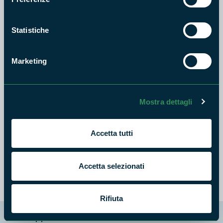
Statistiche
Testo di
Paolo Mastrobattista
Marketing
Vignetta di
Irene Mastrobattista
Coordinamento di
Gaetano Orticelli
Mostra dettagli
Accetta tutti
Accetta selezionati
Rifiuta
La mappa di Parchilazio.it