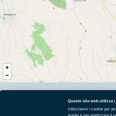
+
−
Segui i nostri social ufficiali
Questo sito web utilizza i
Utilizziamo i cookie per pe
media e per analizzare il n