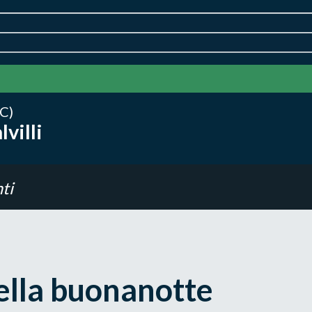
C)
villi
ti
della buonanotte