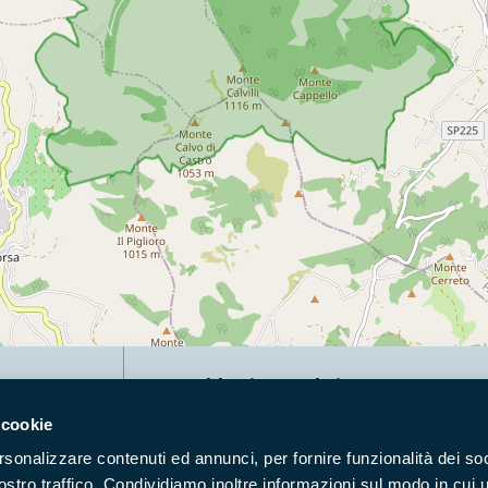
Naviga nel sito
 cookie
Aree Protette
Itin
rsonalizzare contenuti ed annunci, per fornire funzionalità dei soc
Enti di gestione
Nat
ostro traffico. Condividiamo inoltre informazioni sul modo in cui u