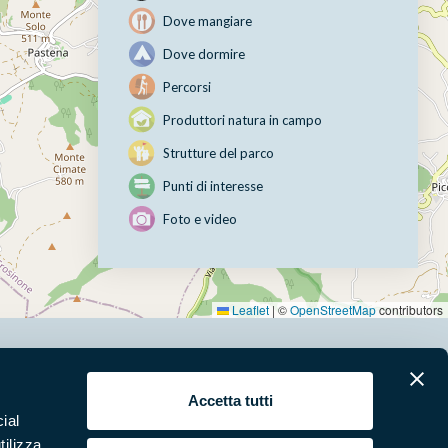
Dove mangiare
Dove dormire
Percorsi
Produttori natura in campo
Strutture del parco
Punti di interesse
Foto e video
Leaflet
|
©
OpenStreetMap
contributors
erari
News e appuntamenti
Accetta tutti
ial
ura
Punti di interesse
tilizza