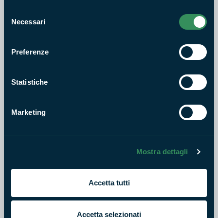
Selezione
Necessari
del
consenso
Preferenze
Statistiche
Marketing
Mostra dettagli
6 luglio 2025 ore 20:30
Accetta tutti
P.zza IV novembre - Castro dei Volsci (FR)
Accetta selezionati
In collaborazione con l'Associazione La Scarana