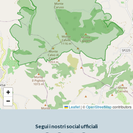
+
−
Leaflet
|
©
OpenStreetMap
contributors
Segui i nostri social ufficiali