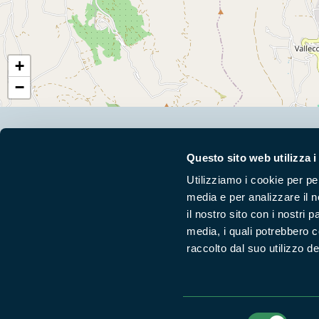
+
−
Segui i nostri social ufficiali
Questo sito web utilizza i
Utilizziamo i cookie per pe
media e per analizzare il n
il nostro sito con i nostri 
media, i quali potrebbero 
raccolto dal suo utilizzo dei
Selezione