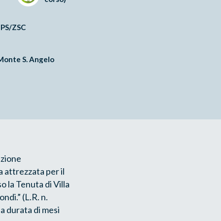
 ZPS/ZSC
Monte S. Angelo
azione
 attrezzata per il
 la Tenuta di Villa
ndi.” (L.R. n.
a durata di mesi