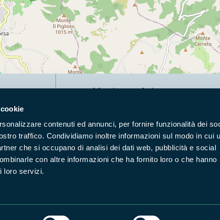
Naviga nel sito
 cookie
Aree Protette
Itin
rsonalizzare contenuti ed annunci, per fornire funzionalità dei soc
Enti di gestione
Nat
ostro traffico. Condividiamo inoltre informazioni sul modo in cui u
Storie
Foto
partner che si occupano di analisi dei dati web, pubblicità e social
Prodotti Natura in Campo
Azi
combinarle con altre informazioni che ha fornito loro o che hanno
 loro servizi.
Cartografie
Avvi
Comunicati stampa
Stru