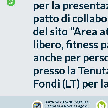
per la presenta
patto di collab
del sito "Area a
libero, fitness
anche per perso
presso la Tenuta 
Fondi (LT) per l
Antiche città di Fregellae,
Fabrateria Nova e Lago di