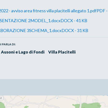
22 - avviso area fitness villa placitelli allegato 1.pdfPDF 
SENTAZIONE 2MODEL_1.docxDOCX - 41 KB
ABORAZIONE 3SCHEMA_1.docxDOCX - 31 KB
 PARLA DI:
 Ausoni e Lago di Fondi
Villa Placitelli