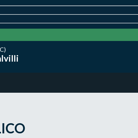
C)
villi
LICO