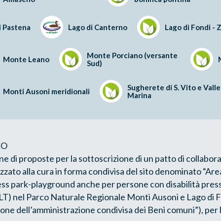
i Pastena
Lago di Canterno
Lago di Fondi -
Monte Porciano (versante
Monte Leano
Sud)
Sugherete di S. Vito e Valle
Monti Ausoni meridionali
Marina
CO
ne di proposte per la sottoscrizione di un patto di collabor
izzato alla cura in forma condivisa del sito denominato “Area
ess park-playground anche per persone con disabilità presso
 (LT) nel Parco Naturale Regionale Monti Ausoni e Lago di Fo
e dell’amministrazione condivisa dei Beni comuni”), per l