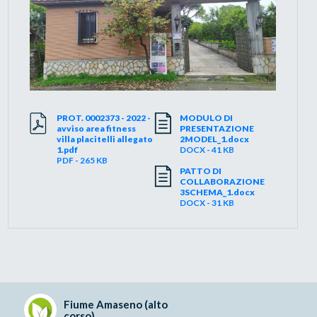
PROT. 0002373 - 2022 -
MODULO DI
avviso area fitness
PRESENTAZIONE
villa placitelli allegato
2MODEL_1.docx
1.pdf
DOCX - 41 KB
PDF - 265 KB
PATTO DI
COLLABORAZIONE
3SCHEMA_1.docx
DOCX - 31 KB
Fiume Amaseno (alto
corso)