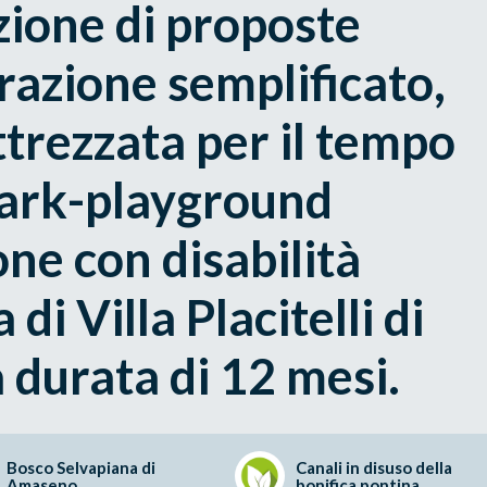
zione di proposte
orazione semplificato,
ttrezzata per il tempo
 park-playground
ne con disabilità
di Villa Placitelli di
a durata di 12 mesi.
Bosco Selvapiana di
Canali in disuso della
Amaseno
bonifica pontina