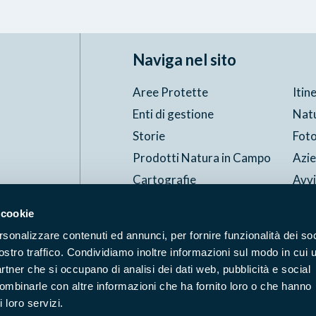
Naviga nel sito
Aree Protette
Itin
Enti di gestione
Nat
Storie
Foto
Prodotti Natura in Campo
Azi
Cartografie
Avvi
Comunicati stampa
Stru
 cookie
rsonalizzare contenuti ed annunci, per fornire funzionalità dei soc
Accessibilità
Privacy
ggi il Copyleft
ostro traffico. Condividiamo inoltre informazioni sul modo in cui u
partner che si occupano di analisi dei dati web, pubblicità e social
combinarle con altre informazioni che ha fornito loro o che hanno
 loro servizi.