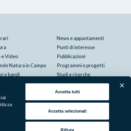
erari
News e appuntamenti
ura
Punti di interesse
 e Video
Pubblicazioni
ende Natura in Campo
Programmi e progetti
si e bandi
Studi e ricerche
tture del parco
Accetta tutti
ial
Cookie
Preferenze
Contatti
Credits
Area riservata
tilizza
Accetta selezionati
Rifiuta