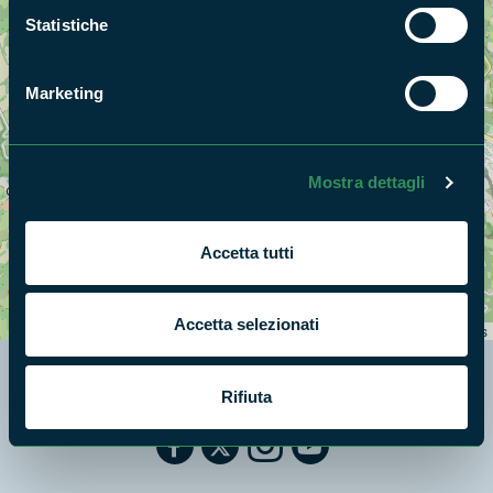
Statistiche
Marketing
Mostra dettagli
Accetta tutti
+
−
Accetta selezionati
Leaflet
|
©
OpenStreetMap
contributors
Rifiuta
Segui i nostri social ufficiali