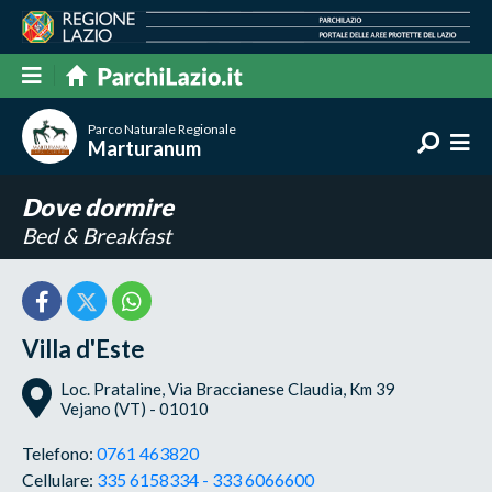
Parco Naturale Regionale
Marturanum
Dove dormire
Bed & Breakfast
Villa d'Este
Loc. Prataline, Via Braccianese Claudia, Km 39
Vejano (VT) - 01010
Telefono:
0761 463820
Cellulare:
335 6158334 - 333 6066600