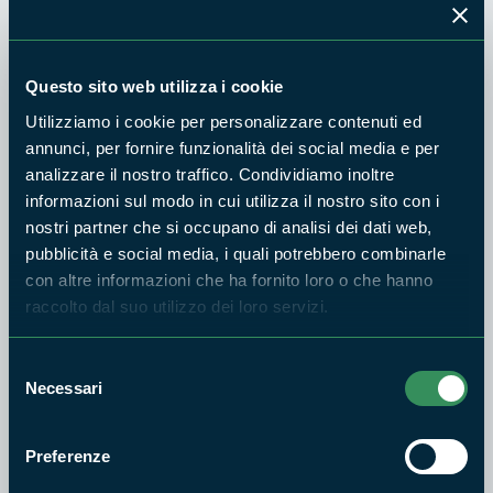
Ampio parcheggio interno, grande giardino fronte-retro alla
villa.
------------------------------------------------
Questo sito web utilizza i cookie
"Villa d'Este" B&B is conveniently located on the Via
Utilizziamo i cookie per personalizzare contenuti ed
Braccianese Claudia, near the town of Vejano, about 45
annunci, per fornire funzionalità dei social media e per
minutes by car from Rome, 25 minutes from Viterbo and 10
analizzare il nostro traffico. Condividiamo inoltre
minutes from the Lake of Bracciano. Oriolo station, just a few
informazioni sul modo in cui utilizza il nostro sito con i
minutes away, it is ideal to leave your car and experience the
nostri partner che si occupano di analisi dei dati web,
Train into Rome. It is also within easy drive to both Rome's
pubblicità e social media, i quali potrebbero combinarle
airports without touching the city. Lakes Bracciano and Vico
con altre informazioni che ha fornito loro o che hanno
and the seaside are within a short distance.
raccolto dal suo utilizzo dei loro servizi.
The Estate is over 400 square meters within 6000 square
Selezione
meters of grounds and has been recently renovated.
Necessari
del
The bed and breakfast is elegantly furnished and is situated
consenso
on the ground floor with its own separate entrance. The
Preferenze
apartment is composed of three bedrooms with own private