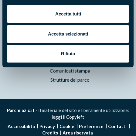
Pubblicazioni
Accetta tutti
Prodotti Natura in Campo
Aziende Natura in Campo
Accetta selezionati
Programmi e progetti
Cartografie
Avvisi e bandi
Rifiuta
Studi e ricerche
Comunicati stampa
Strutture del parco
Parchilazio.it
- Il materiale del sito è liberamente utilizzabile:
leggi il Copyleft
Accessibilità
Privacy
Cookie
Preferenze
Contatti
Credits
Area riservata