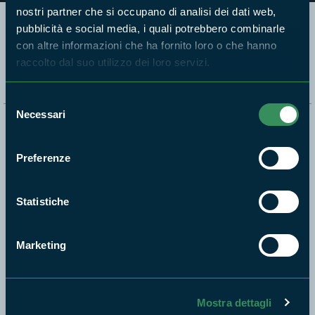
nostri partner che si occupano di analisi dei dati web,
pubblicità e social media, i quali potrebbero combinarle
Segui i nostri social ufficiali
con altre informazioni che ha fornito loro o che hanno
raccolto dal suo utilizzo dei loro servizi.
Selezione
Necessari
del
Naviga nel sito
consenso
Preferenze
Aree Protette
Itinerari
Statistiche
News e appuntamenti
Enti di gestione
Marketing
Natura
Punti di interesse
Storie
Mostra dettagli
Foto e Video