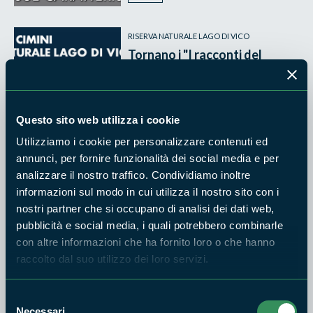
RISERVA NATURALE LAGO DI VICO
Tornano i "I racconti del
bosco" sui Monti Cimini
17
APR
Questo sito web utilizza i cookie
2026
Utilizziamo i cookie per personalizzare contenuti ed
annunci, per fornire funzionalità dei social media e per
analizzare il nostro traffico. Condividiamo inoltre
RISERVA NATURALE LAGO DI VICO
informazioni sul modo in cui utilizza il nostro sito con i
Progetto LIFE Lanner: un
seminario sulle tecnologie per
nostri partner che si occupano di analisi dei dati web,
lo studio dello spostamento
pubblicità e social media, i quali potrebbero combinarle
degli uccelli
con altre informazioni che ha fornito loro o che hanno
raccolto dal suo utilizzo dei loro servizi.
16
APR
2026
Selezione
Necessari