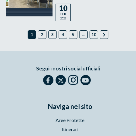
10
FEB
2026
1
2
3
4
5
...
10
Segui i nostri social ufficiali
Naviga nel sito
Aree Protette
Itinerari