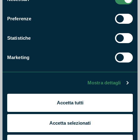
del
RISERVA NATURALE LAGO DI VICO
consenso
Gli appuntamenti in natura e
Preferenze
di cultura per la Settimana dei
Monti Cimini
Statistiche
13
APR
2026
Marketing
RISERVA NATURALE LAGO DI VICO
La Settimana dei Monti Cimini:
convegno, teatro, escursioni,
Mostra dettagli
visite guidate, benessere
forestale, scienza...
Accetta tutti
13
APR
2026
Accetta selezionati
RISERVA NATURALE LAGO DI VICO