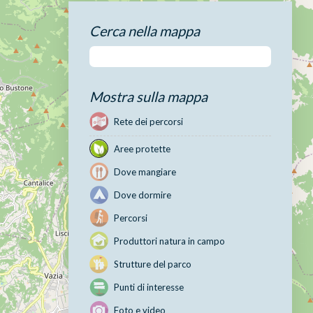
Cerca nella mappa
Mostra sulla mappa
Rete dei percorsi
Aree protette
Dove mangiare
Dove dormire
Percorsi
Produttori natura in campo
Strutture del parco
Punti di interesse
Foto e video