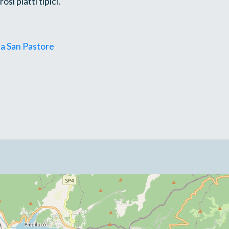
si piatti tipici.
la San Pastore