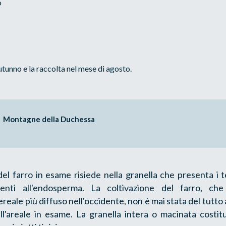
o
tunno e la raccolta nel mese di agosto.
Montagne della Duchessa
 del farro in esame risiede nella granella che presenta i 
nti all'endosperma. La coltivazione del farro, che 
ereale più diffuso nell'occidente, non è mai stata del tutt
'areale in esame. La granella intera o macinata costitu