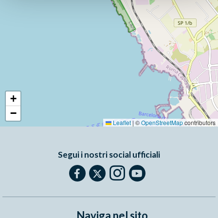
+
−
Leaflet
|
©
OpenStreetMap
contributors
Segui i nostri social ufficiali
Naviga nel sito