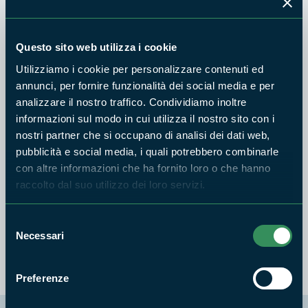
significativa fauna e flora mediterranea habitat marini di
pregio quali coralligeno, pozze di scogliera e praterie di
Questo sito web utilizza i cookie
Posidonia oceanica Inoltre, oltre alla presenza di strutture
romane, l’intervento antropico è dominato dal contrasto
Utilizziamo i cookie per personalizzare contenuti ed
offerto dalla grande centrale elettrica che evidenzia il
annunci, per fornire funzionalità dei social media e per
analizzare il nostro traffico. Condividiamo inoltre
difficile rapporto tra habitat naturali e pressione antropica
informazioni sul modo in cui utilizza il nostro sito con i
Un’occasione per meglio comprendere i cambiamenti climatici
nostri partner che si occupano di analisi dei dati web,
in atto
pubblicità e social media, i quali potrebbero combinarle
Monumento Naturale La Frasca, Via Sparterro Melchiorri
con altre informazioni che ha fornito loro o che hanno
raccolto dal suo utilizzo dei loro servizi.
Strada della Torre Valdaliga Civitavecchia
Sabato 9 ottobre dalle ore 10,00 alle ore 17,00
Selezione
Scarica la locandina
Necessari
del
consenso
Preferenze