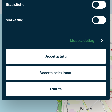
La mappa di Parchilazio.it
Statistiche
Marketing
Cerca nella mappa
OPZIONI
Mostra dettagli
Accetta tutti
Accetta selezionati
Rifiuta